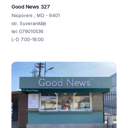
Good News 327
Nisporeni , MD - 6401
str. Suveranității
tel
:
079010536
L-D 7:00-18:00