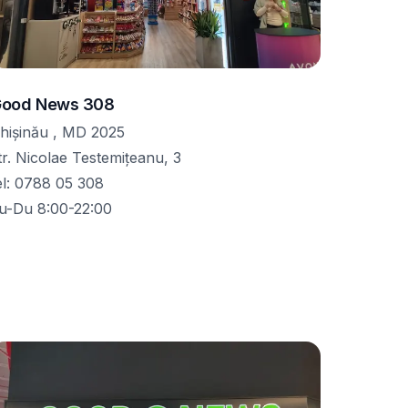
ood News 308
hișinău , MD 2025
tr. Nicolae Testemițeanu, 3
el
:
0788 05 308
u-Du 8:00-22:00