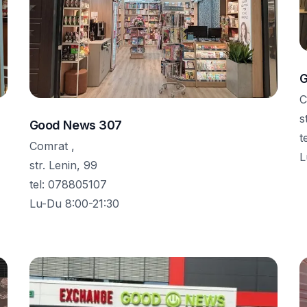
G
C
s
Good News 307
t
Comrat ,
L
str. Lenin, 99
tel
:
078805107
Lu-Du 8:00-21:30