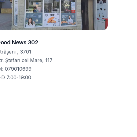
ood News 302
trășeni , 3701
tr. Ștefan cel Mare, 117
el
:
079010699
-D 7:00-19:00