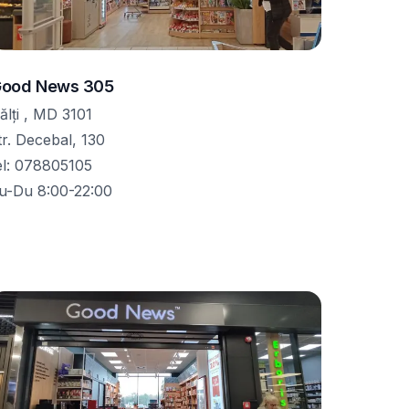
ood News 305
ălţi , MD 3101
tr. Decebal, 130
el
:
078805105
u-Du 8:00-22:00