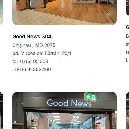
G
B
Good News 304
s
Chișinău , MD 2075
t
bd. Mircea cel Bătrân, 25/1
L
tel
:
0788 05 304
Lu-Du 8:00-22:00