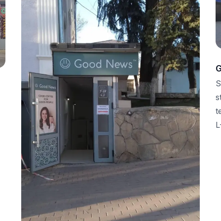
G
S
s
t
L