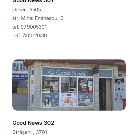
Good News 301
Orhei , 3505
str. Mihai Eminescu, 6
tel
:
079005301
L-D 7:00-20:30
Good News 302
Strășeni , 3701