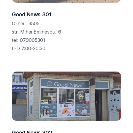
Good News 301
Orhei , 3505
str. Mihai Eminescu, 6
tel
:
079005301
L-D 7:00-20:30
Good News 302