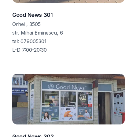
Good News 301
Orhei , 3505
str. Mihai Eminescu, 6
tel
:
079005301
L-D 7:00-20:30
Good News 302