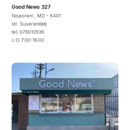
Good News 327
Nisporeni , MD - 6401
str. Suveranității
tel
:
079010536
L-D 7:00-18:00